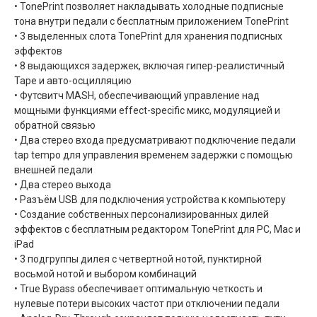
• TonePrint позволяет накладывать холодные подписные
тона внутри педали с бесплатным приложением TonePrint
• 3 выделенных слота TonePrint для хранения подписных
эффектов
• 8 выдающихся задержек, включая гипер-реалистичный
Tape и авто-осцилляцию
• Футсвитч MASH, обеспечивающий управление над
мощными функциями effect-specific микс, модуляцией и
обратной связью
• Два стерео входа предусматривают подключение педали
tap tempo для управления временем задержки с помощью
внешней педали
• Два стерео выхода
• Разъём USB для подключения устройства к компьютеру
• Создание собственных персонализированных дилей
эффектов с бесплатным редактором TonePrint для PC, Mac и
iPad
• 3 подгруппы дилея с четвертной нотой, пунктирной
восьмой нотой и выбором комбинаций
• True Bypass обеспечивает оптимальную четкость и
нулевые потери высоких частот при отключении педали