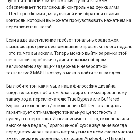
Чувствительный к силе нажатия футсвитч MASH
обеспечивает потрясающий контроль над функциями
effect-specific микс, модуляцией или обратной связью -
контроль, который вы можете прочувствовать нажатием на
переключатель ногой.
Если ваше выступление требует тональных задержек,
вызывающих яркие воспоминания о прошлом, то эта педаль
- это то, что вы искали. Теперь можно выйти за рамки этой
небольшой коробочки с удивительным набором
великолепно звучащих задержек и невероятной
технологией MASH, которую можно найти только здесь.
Вы любите тон, как и мы, и наша философия дизайна
свидетельствует об этом. Благодаря оптимизированному
запасу хода, переключателю True Bypass или Buffered
Bypass и включению / выключению Kill-Dry - эта педаль
гарантирует оптимальную тональную целостность и
нулевую потерю тона. И, независимо от того, включена или
выключена педаль, "драгоценное" сухое звучание всегда
передается через педаль нетронутым во всём своём чистом
аналоговом великолепии, благодаря Analog-Dry-Through.