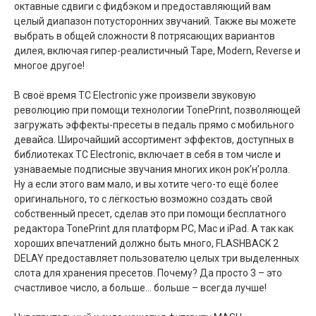
октавные сдвиги с фидбэком и предоставляющий вам
целый диапазон потусторонних звучаний. Также вы можете
выбрать в общей сложности 8 потрясающих вариантов
дилея, включая гипер-реалистичный Tape, Modern, Reverse и
многое другое!
В своё время TC Electronic уже произвели звуковую
революцию при помощи технологии TonePrint, позволяющей
загружать эффекты-пресеты в педаль прямо с мобильного
девайса. Широчайший ассортимент эффектов, доступных в
библиотеках TC Electronic, включает в себя в том числе и
узнаваемые подписные звучания многих икон рок’н’ролла.
Ну а если этого вам мало, и вы хотите чего-то ещё более
оригинального, то с лёгкостью возможно создать свой
собственный пресет, сделав это при помощи бесплатного
редактора TonePrint для платформ PC, Mac и iPad. А так как
хороших впечатлений должно быть много, FLASHBACK 2
DELAY предоставляет пользователю целых три выделенных
слота для хранения пресетов. Почему? Да просто 3 – это
счастливое число, а больше… больше – всегда лучше!