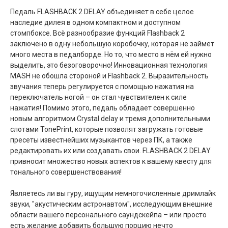
Педаль FLASHBACK 2 DELAY объединяет в себе целое
наследие дилея в одном компактном и доступном
стомпбоксе. Всё разнообразие функций Flashback 2
заключено в одну небольшую коробочку, которая не займет
много места в педалборде. Но то, что место в нём ей нужно
выделить, это безоговорочно! Инновационная технология
MASH не обошла стороной и Flashback 2. Выразительность
звучания теперь регулируется с помощью нажатия на
переключатель ногой – он стал чувствителен к силе
нажатия! Помимо этого, педаль обладает совершенно
новым алгоритмом Crystal delay и тремя дополнительными
слотами TonePrint, которые позволят загружать готовые
пресеты известнейших музыкантов через ПК, а также
редактировать их или создавать свои. FLASHBACK 2 DELAY
привносит множество новых аспектов к вашему квесту для
тонального совершенствования!
Являетесь ли вы гуру, ищущим немногочисленные дримлайк
звуки, "акустическим астронавтом", исследующим внешние
области вашего персонального саундскейпа – или просто
есть желание добавить большую порцию нечто