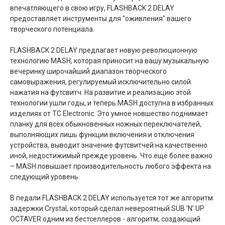
впечатляющего в свою игру, FLASHBACK 2 DELAY
предоставляет инструменты для "оживления" вашего
творческого потенциала.
FLASHBACK 2 DELAY предлагает новую революционную
технологию MASH, которая приносит на вашу музыкальную
вечеринку широчайший диапазон творческого
самовыражения, регулируемый исключительно силой
нажатия на футсвитч. На развитие и реализацию этой
технологии ушли годы, и теперь MASH доступна в избранных
изделиях от TC Electronic. Это умное новшество поднимает
планку для всех обыкновенных ножных переключателей,
выполняющих лишь функции включения и отключения
устройства, выводит значение футсвитчей на качественно
иной, недостижимый прежде уровень. Что ещё более важно
– MASH повышает производительность любого эффекта на
следующий уровень.
В педали FLASHBACK 2 DELAY используется тот же алгоритм
задержки Crystal, который сделал невероятный SUB ’N’ UP
OCTAVER одним из бестселлеров - алгоритм, создающий