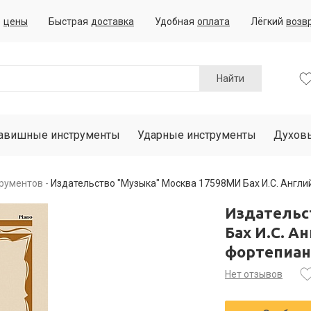
е
цены
Быстрая
доставка
Удобная
оплата
Лёгкий
возв
Найти
авишные инструменты
Ударные инструменты
Духов
трументов
Издательство "Музыка" Москва 17598МИ Бах И.С. Англи
Издательс
Бах И.С. А
фортепиан
Нет отзывов