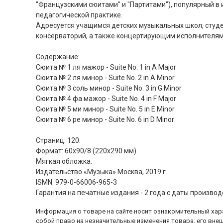
"Французскими сюитами" и "Партитами"), популярный в 
педагогической практике.
Адресуется учащимся детских музыкальных школ, студ
консерваторий, а также концертирующим исполнителям
Содержание:
Сюита № 1 ля мажор - Suite No. 1 in A Major
Сюита № 2 ля минор - Suite No. 2 in A Minor
Сюита № 3 соль минор - Suite No. 3 in G Minor
Сюита № 4 фа мажор - Suite No. 4 in F Major
Сюита № 5 ми минор - Suite No. 5 in E Minor
Сюита № 6 ре минор - Suite No. 6 in D Minor
Страниц: 120.
Формат: 60x90/8 (220х290 мм).
Мягкая обложка.
Издательство «Музыка» Москва, 2019 г.
ISMN: 979-0-66006-965-3
Гарантия на печатные издания - 2 года с даты производ
Информация о товаре на сайте носит ознакомительный хара
собой право на незначительные изменения товара, его внеш