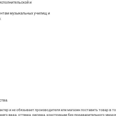
исполнительской и
ентам музыкальных училищ и
.
ства.
ктер и не обязывает производителя или магазин поставить товар в т
него вида, оттенка, рисунка, конструкции без предварительного уведо