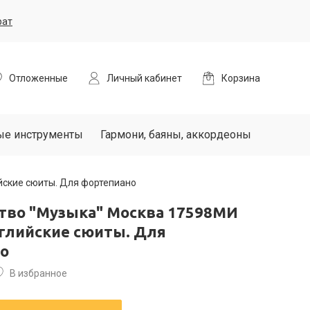
рат
Отложенные
Личный кабинет
Корзина
ые инструменты
Гармони, баяны, аккордеоны
йские сюиты. Для фортепиано
тво "Музыка" Москва 17598МИ
нглийские сюиты. Для
о
В избранное