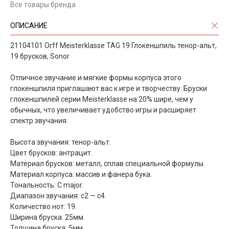
Все товары бренда
ОПИСАНИЕ
21104101 Orff Meisterklasse TAG 19 Глокеншпиль тенор-альт,
19 брусков, Sonor
Отличное звучание и мягкие формы корпуса этого
глокеншпиля приглашают вас к игре и творчеству. Бруски
глокеншпилей серии Meisterklasse на 20% шире, чем у
обычных, что увеличивает удобство игры и расширяет
спектр звучания.
Высота звучания: тенор-альт.
Цвет брусков: антрацит.
Материал брусков: металл, сплав специальной формулы.
Материал корпуса: массив и фанера бука.
Тональность: C major.
Диапазон звучания: c2 — c4.
Количество нот: 19.
Ширина бруска: 25мм.
Толщина бруска: 5мм.