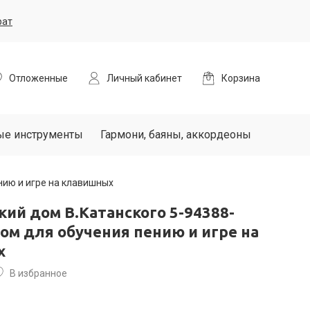
рат
Отложенные
Личный кабинет
Корзина
ые инструменты
Гармони, баяны, аккордеоны
нию и игре на клавишных
ий дом В.Катанского 5-94388-
ом для обучения пению и игре на
х
В избранное