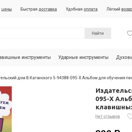
е
цены
Быстрая
доставка
Удобная
оплата
Лёгкий
возв
Найти
авишные инструменты
Ударные инструменты
Духов
ельский дом В.Катанского 5-94388-095-X Альбом для обучения пе
Издательск
095-X Альб
клавишны
Нет отзывов