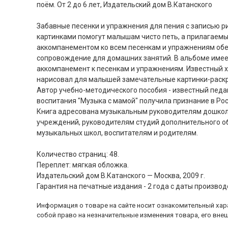
поём. От 2 до 6 лет, Издательский дом В.Катанского
Забавные песенки и упражнения для пения с записью р
картинками помогут малышам чисто петь, а прилагаемы
аккомпанементом ко всем песенкам и упражнениям об
сопровождение для домашних занятий. В альбоме име
аккомпанемент к песенкам и упражнениям. Известный 
нарисовал для малышей замечательные картинки-раскр
Автор учебно-методического пособия - известный педа
воспитания "Музыка с мамой" получила признание в Рос
Книга адресована музыкальным руководителям дошко
учреждений, руководителям студий дополнительного о
музыкальных школ, воспитателям и родителям.
Количество страниц: 48.
Переплет: мягкая обложка.
Издательский дом В.Катанского — Москва, 2009 г.
Гарантия на печатные издания - 2 года с даты производ
Информация о товаре на сайте носит ознакомительный хара
собой право на незначительные изменения товара, его внеш