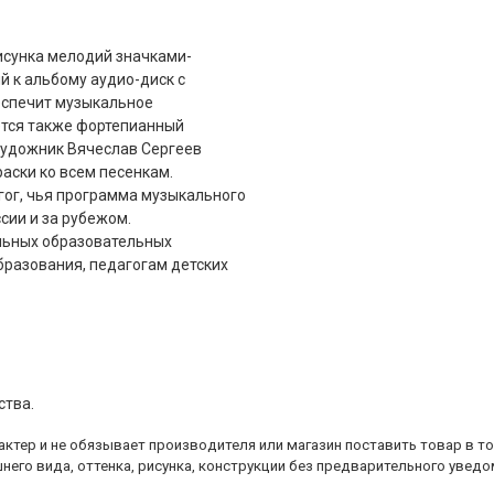
исунка мелодий значками-
й к альбому аудио-диск с
еспечит музыкальное
ется также фортепианный
художник Вячеслав Сергеев
аски ко всем песенкам.
гог, чья программа музыкального
сии и за рубежом.
льных образовательных
бразования, педагогам детских
ства.
ктер и не обязывает производителя или магазин поставить товар в т
него вида, оттенка, рисунка, конструкции без предварительного уведо