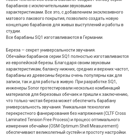
барабанов с исключительными звуковыми
характеристиками. Все это, с добавлением эксклюзивного
матового лакового покрытия, позволило создать новую
концепцию барабанов для живых выступлений и работы в
студии.
Все барабаны SQ1 изготавливаются в Германии.
Береза — секрет универсальности звучания.
Обечайки барабанов серии SQ1 полностью изготавливаются
из европейской березы. Благодаря своим звуковым
характеристикам, балансу нижних, средних и верхних частот,
барабаны из древесины березы очень популярны как для
записи, так и для работы в живую. При разработке SQ1,
инженеры Sonor протестировали несколько комбинаций
материалов для березовых обечаек и пришли к заключению,
что только чистая береза может обеспечить барабану
универсальность звучания. Уникальная технология
перекрестного фанерирования без напряжения (CLTF Cross
Laminated Tension Free Process) и процесс оптимального
измерения обечайки (OSM Optimum Shell Measurement)
обеспечивают великолепный сустейн и простоту настройки.