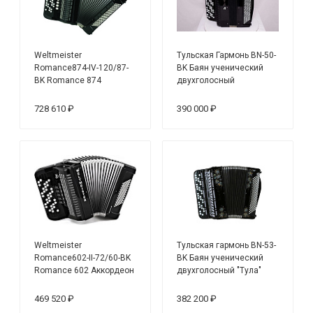
Weltmeister
Тульская Гармонь BN-50-
Romance874-IV-120/87-
BK Баян ученический
BK Romance 874
двухголосный
Аккордеон кнопочный
92/55х120/50-II с готово-
87/120/IV/11/5, черный
выборным
728 610 ₽
390 000 ₽
аккомпанементом
Weltmeister
Тульская гармонь BN-53-
Romance602-II-72/60-BK
BK Баян ученический
Romance 602 Аккордеон
двухголосный "Тула"
кнопочный 60/72/II/3,
55х120/50-II
черный
469 520 ₽
382 200 ₽