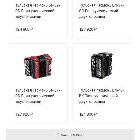
Тульская Гармонь BN-39-
Тульская Гармонь BN-37-
RD Баян ученический
GR Баян ученический
двухголосный
двухголосный
"Тула-210", 55х100-II,
"Тула-209", 92/55х100-II,
красный
зеленый
124 800 ₽
127 920 ₽
Тульская Гармонь BN-37-
Тульская гармонь BN-40-
RD Баян ученический
BK Баян ученический
двухголосный
двухголосный
"Тула-209", 92/55х100-II,
Этюд-205М2, 55х100-II,
красный
черный
127 920 ₽
124 800 ₽
Показать ещё