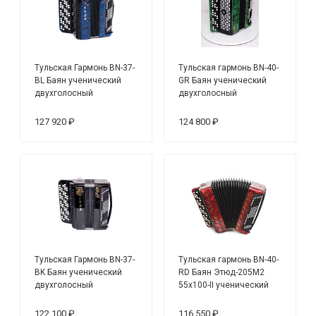
Тульская Гармонь BN-37-
Тульская гармонь BN-40-
BL Баян ученический
GR Баян ученический
двухголосный
двухголосный
"Тула-209", 92/55х100-II,
Этюд-205М2, 55х100-II,
синий
зеленый
127 920 ₽
124 800 ₽
Тульская Гармонь BN-37-
Тульская гармонь BN-40-
BK Баян ученический
RD Баян Этюд-205М2
двухголосный
55х100-II ученический
"Тула-209", 92/55х100-II,
двухголосный, чехол и
черный
ремни в комплекте
122 100 ₽
116 550 ₽