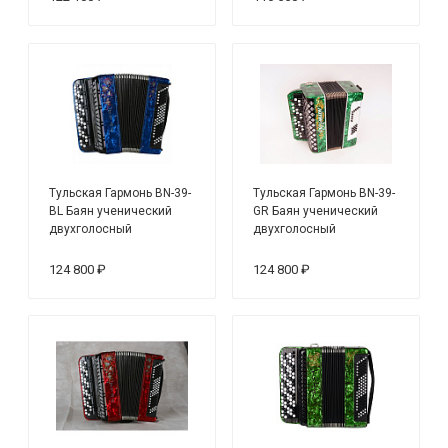
Тульская Гармонь BN-39-
Тульская Гармонь BN-39-
BL Баян ученический
GR Баян ученический
двухголосный
двухголосный
"Тула-210", 55х100-II,
"Тула-210", 55х100-II,
синий
зеленый
124 800 ₽
124 800 ₽