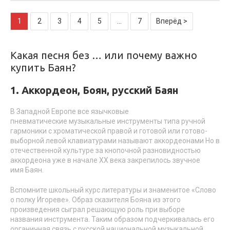
1
2
3
4
5
...
7
Вперёд >
Какая песня без … или почему важно
купить Баян?
1. Аккордеон, Боян, русский Баян
В Западной Европе все язычковые
пневматические музыкальные инструменты типа ручной
гармоники с хроматической правой и готовой или готово-
выборной левой клавиатурами называют аккордеонами Но в
отечественной культуре за кнопочной разновидностью
аккордеона уже в начале ХХ века закрепилось звучное
имя Баян.
Вспомните школьный курс литературы и знаменитое «Слово
о полку Игореве». Образ сказителя Бояна из этого
произведения сыграл решающую роль при выборе
названия инструмента. Таким образом подчеркивалась его
органичная связь с русской национальной музыкальной