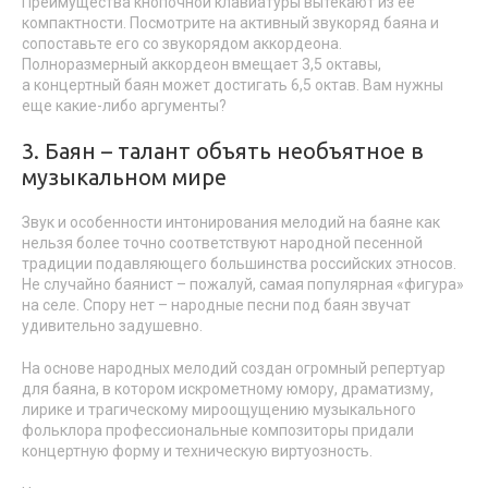
Преимущества кнопочной клавиатуры вытекают из ее
компактности. Посмотрите на активный звукоряд баяна и
сопоставьте его со звукорядом аккордеона.
Полноразмерный аккордеон вмещает 3,5 октавы,
а концертный баян может достигать 6,5 октав. Вам нужны
еще какие-либо аргументы?
3. Баян – талант объять необъятное в
музыкальном мире
Звук и особенности интонирования мелодий на баяне как
нельзя более точно соответствуют народной песенной
традиции подавляющего большинства российских этносов.
Не случайно баянист – пожалуй, самая популярная «фигура»
на селе. Спору нет – народные песни под баян звучат
удивительно задушевно.
На основе народных мелодий создан огромный репертуар
для баяна, в котором искрометному юмору, драматизму,
лирике и трагическому мироощущению музыкального
фольклора профессиональные композиторы придали
концертную форму и техническую виртуозность.