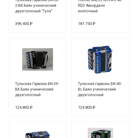
2-BK Баян ученический
RED Аккордеон
двухголосный "Тула"
кнопочный
92/55х120/50-II-3
396 400 ₽
181 750 ₽
Тульская Гармонь BN-39-
Тульская гармонь BN-40-
BK Баян ученический
BL Баян ученический
двухголосный
двухголосный
"Тула-210", 55х100-II,
Этюд-205М2, 55х100-II,
черный
синий
124 800 ₽
124 800 ₽