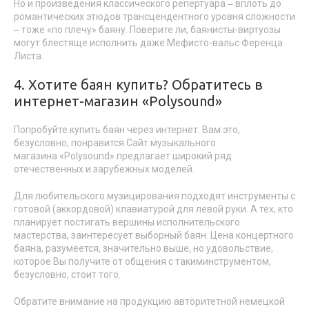
Но и произведения классического репертуара ‒ вплоть до
романтических этюдов трансцендентного уровня сложности
‒ тоже «по плечу» баяну. Поверите ли, баянисты-виртуозы
могут блестяще исполнить даже Мефисто-вальс Ференца
Листа.
4. Хотите баян купить? Обратитесь в
интернет-магазин «Polysound»
Попробуйте купить баян через интернет. Вам это,
безусловно, понравится.Сайт музыкального
магазина «Polysound» предлагает широкий ряд
отечественных и зарубежных моделей.
Для любительского музицирования подходят инструменты с
готовой (аккордовой) клавиатурой для левой руки. А тех, кто
планирует постигать вершины исполнительского
мастерства, заинтересует выборный баян. Цена концертного
баяна, разумеется, значительно выше, но удовольствие,
которое Вы получите от общения с такиминструментом,
безусловно, стоит того.
Обратите внимание на продукцию авторитетной немецкой