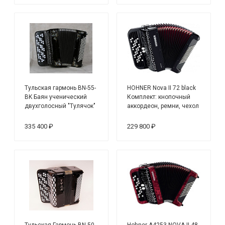
Тульская гармонь BN-55-
HOHNER Nova II 72 black
BK Баян ученический
Комплект: кнопочный
двухголосный "Тулячок"
аккордеон, ремни, чехол
77/46х80/41-II
335 400 ₽
229 800 ₽
Тульская Гармонь BN-50-
Hohner A4253 NOVA II 48