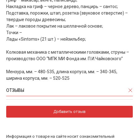
Гриф – макасар, венге, палисандр;
Накладка на гриф – черное дерево, панцирь – сантос;
Подставка, порожки, штап, розетка (звуковое отверстие) –
твердые породы древесины;
Лак – лаковое покрытие на шеллачной основе;
Точки –
Лады «Sintoms» (21 шт.) – нейзильбер;
Колковая механика с металлическими головками, струны –
производство ООО “МПК МИ Фонда им. П.И.Чайковского”
Мензура, мм. – 480-535, длина корпуса, мм. – 340-345,
ширина корпуса, мм. – 520-525
ОТЗЫВЫ
Добавить отзыв
Информация о товаре на сайте носит ознакомительный