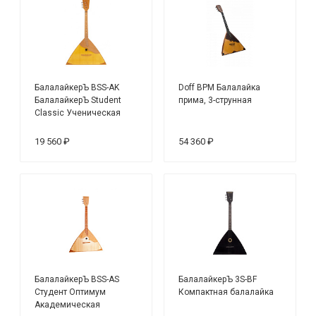
БалалайкерЪ BSS-AK
Doff BPM Балалайка
БалалайкерЪ Student
прима, 3-струнная
Classic Ученическая
балалайка
19 560 ₽
54 360 ₽
БалалайкерЪ BSS-AS
БалалайкерЪ 3S-BF
Студент Оптимум
Компактная балалайка
Академическая