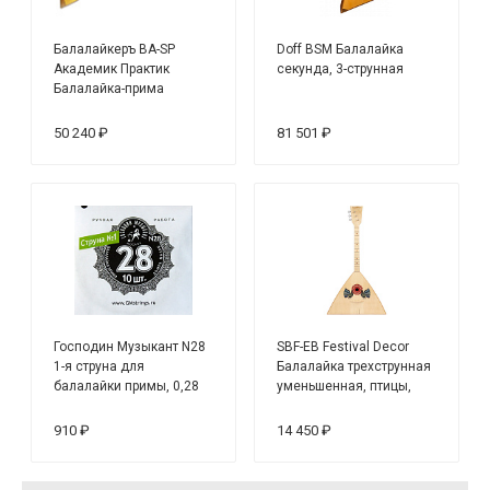
Балалайкеръ BA-SP
Doff BSM Балалайка
Академик Практик
секунда, 3-струнная
Балалайка-прима
академическая
студенческая
50 240 ₽
81 501 ₽
Господин Музыкант N28
SBF-EB Festival Decor
1-я струна для
Балалайка трехструнная
балалайки примы, 0,28
уменьшенная, птицы,
мм (10 шт.)
Балалайкеръ
910 ₽
14 450 ₽