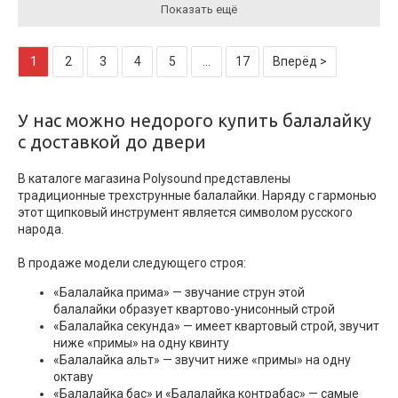
Показать ещё
1
2
3
4
5
...
17
Вперёд >
У нас можно недорого купить балалайку
с доставкой до двери
В каталоге магазина Polysound представлены
традиционные трехструнные балалайки. Наряду с гармонью
этот щипковый инструмент является символом русского
народа.
В продаже модели следующего строя:
«Балалайка прима» — звучание струн этой
балалайки образует квартово-унисонный строй
«Балалайка секунда» — имеет квартовый строй, звучит
ниже «примы» на одну квинту
«Балалайка альт» — звучит ниже «примы» на одну
октаву
«Балалайка бас» и «Балалайка контрабас» — самые