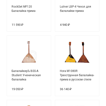
RockSet MF120
Lutner LBP-4 Чехол для
Балалайка прима
балалайки прима
11 590 ₽
4 940 ₽
БалалайкерЪ BSS-A
Hora M1080R
Student Ученическая
Трехструнная балалайка-
балалайка
прима в русском стиле
19 050 ₽
36 140 ₽