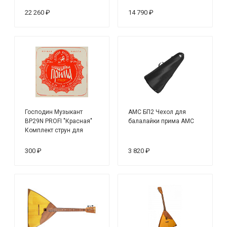
балалайка
22 260 ₽
14 790 ₽
Господин Музыкант
AMC БП2 Чехол для
BP29N PROFI "Красная"
балалайки прима АМС
Комплект струн для
балалайки прима сталь/
нейлон
300 ₽
3 820 ₽