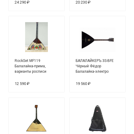
24 290 ₽
20 230 ₽
RockSet MF119
БАЛАЛАЙКЕРЪ 3S-BFE
Балалайка-прима,
Чёрный Фёдор
варианты росписи
Балалайка-электро
традиционная 3-
струнная
12 590 ₽
19 560 ₽