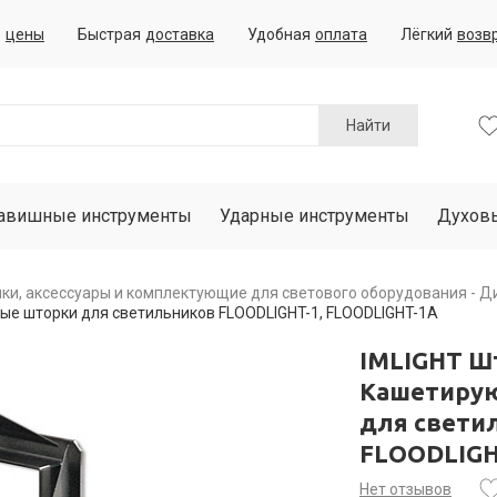
е
цены
Быстрая
доставка
Удобная
оплата
Лёгкий
возв
Найти
авишные инструменты
Ударные инструменты
Духов
ки, аксессуары и комплектующие для светового оборудования
Ди
ые шторки для светильников FLOODLIGHT-1, FLOODLIGHT-1A
IMLIGHT Ш
Кашетирую
для свети
FLOODLIGH
Нет отзывов