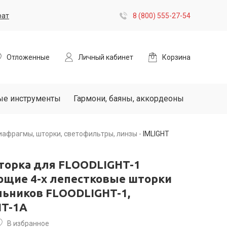
рат
8 (800) 555-27-54
Отложенные
Личный кабинет
Корзина
ые инструменты
Гармони, баяны, аккордеоны
афрагмы, шторки, светофильтры, линзы
IMLIGHT
торка для FLOODLIGHT-1
щие 4-х лепестковые шторки
льников FLOODLIGHT-1,
T-1A
В избранное