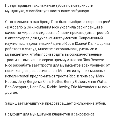
Предотвращает скольжение зубов по поверхности
мундштука, способствует постановке амбушюра.
С того момента, как бренд Rico был приобретен корпорацией
«D'Addario & Co», компания Rico укрепила свои позиции в
качестве мирового лидера в области производства тростей
и аксессуаров для духовых инструментов. Современный
научно-исследовательский центр Rico в Южной Калифорнии
работает в сотрудничестве с агрономами, учеными и
музыкантами, чтобы производить высококачественные
трости, в том числе и серию премиум-класса Rico Reserve.
Rico разрабатывает трости для музыкантов всех уровней: от
новичков до профессионалов. Многие из лучших мировых
исполнителей предпочитают трости Rico, к примеру: Mark
Nuccio, Jerry Bergonzi, Chris Potter, Benny Golson, Ernie Watts,
Bob Sheppard, Henri Bok, Richie Hawley, Eric Alexander и многие
другие.
Защищает мундштук и предотвращает скольжение зубов.
Подходит для мундштуков кларнетов и саксофонов.